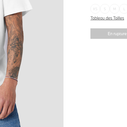
XS
S
M
L
Tableau des Tailles
En rupture