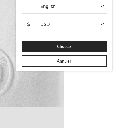
English
$
USD
Choose
Annuler