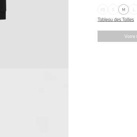
XS
S
M
L
Tableau des Tailles
Votre t