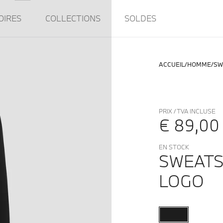
OIRES
COLLECTIONS
SOLDES
ACCUEIL
HOMME
SW
PRIX / TVA INCLUSE
€ 89,00
EN STOCK
SWEATS
LOGO