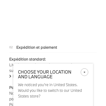
Expédition et paiement
Expédition standard:
Livraison gratuite pour les commandes
supérieures à 110 €, sinon 5,95 €.
CHOOSE YOUR LOCATION
Plus de détails
AND LANGUAGE
We noticed you’re in United States.
Paiement:
Would you like to switch to our United
Nous acceptons toutes les principales formes de
States store?
paiement, y compris les cartes de crédit/débit et
PayPal.