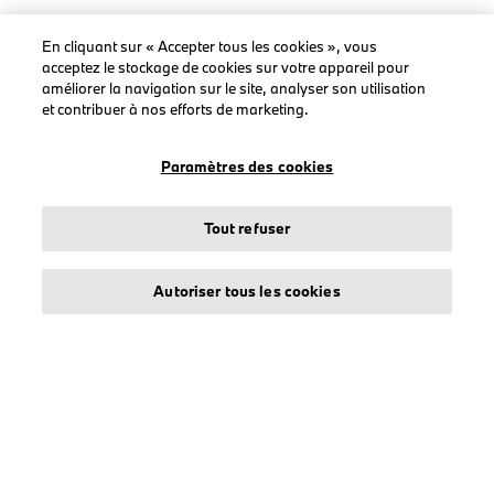
En cliquant sur « Accepter tous les cookies », vous
acceptez le stockage de cookies sur votre appareil pour
LEGAL
améliorer la navigation sur le site, analyser son utilisation
et contribuer à nos efforts de marketing.
À propos de stichd
Crédits et mentions légales
Paramètres des cookies
Protection des données
Politique cookies
Tout refuser
Accessibility Act
Autoriser tous les cookies
© stichd sportmerchandising B.V. Reg. No. 63490757
Mentions légales
Protection des données
Cookies