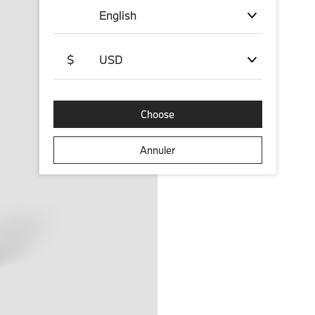
English
$
USD
Choose
Annuler