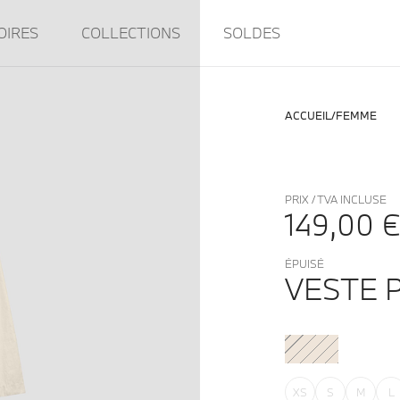
OIRES
COLLECTIONS
SOLDES
ACCUEIL
FEMME
PRIX / TVA INCLUSE
149,00 
ÉPUISÉ
VESTE 
XS
S
M
L