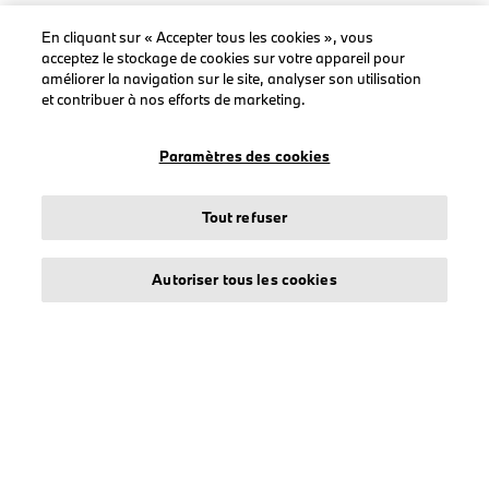
Homme
En cliquant sur « Accepter tous les cookies », vous
acceptez le stockage de cookies sur votre appareil pour
Femme
améliorer la navigation sur le site, analyser son utilisation
Casquettes
et contribuer à nos efforts de marketing.
BMW
BMW M
Paramètres des cookies
BMW Motorsport
Tout refuser
Autoriser tous les cookies
LEGAL
À propos de stichd
Crédits et mentions légales
Protection des données
Politique cookies
Accessibility Act