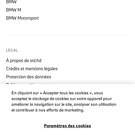
BMW
BMW M
BMW Motorsport
LEGAL
À propos de stichd
Crédits et mentions légales
Protection des données
Politique cookies
Accessibility Act
En cliquant sur « Accepter tous les cookies », vous
acceptez le stockage de cookies sur votre appareil pour
améliorer la navigation sur le site, analyser son utilisation
et contribuer à nos efforts de marketing.
© stichd sportmerchandising B.V. Reg. No. 63490757
Paramètres des cookies