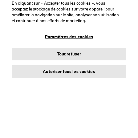
En cliquant sur « Accepter tous les cookies », vous
acceptez le stockage de cookies sur votre appareil pour
améliorer la navigation sur le site, analyser son utilisation
LEGAL
et contribuer à nos efforts de marketing.
À propos de stichd
Crédits et mentions légales
Paramètres des cookies
Protection des données
Politique cookies
Tout refuser
Accessibility Act
Autoriser tous les cookies
© stichd sportmerchandising B.V. Reg. No. 63490757
Mentions légales
Protection des données
Cookies