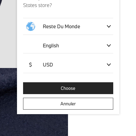
States store?
Reste Du Monde
English
$
USD
Choose
Annuler