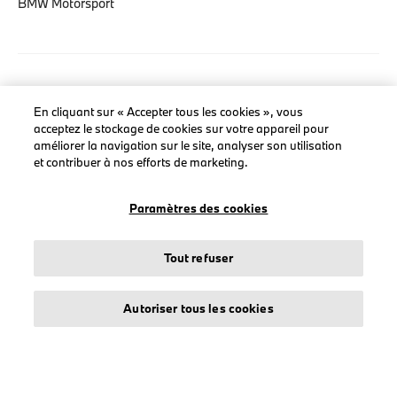
BMW Motorsport
LEGAL
En cliquant sur « Accepter tous les cookies », vous
À propos de stichd
acceptez le stockage de cookies sur votre appareil pour
améliorer la navigation sur le site, analyser son utilisation
Crédits et mentions légales
et contribuer à nos efforts de marketing.
Protection des données
Politique cookies
Paramètres des cookies
Accessibility Act
Tout refuser
Autoriser tous les cookies
© stichd sportmerchandising B.V. Reg. No. 63490757
Mentions légales
Protection des données
Cookies