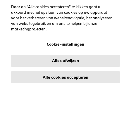
Door op “Alle cookies accepteren” te klikken gaat u
Heren
akkoord met het opslaan van cookies op uw apparaat
Dames
voor het verbeteren van websitenavigatie, het analyseren
van websitegebruik en om ons te helpen bij onze
Petten
marketingprojecten.
BMW
BMW M
Cookie-instellingen
BMW M Motorsport
Alles afwijzen
Alle cookies accepteren
LEGAL
Over stichd
Algemene Voorwaarden
Privacyverklaring
Cookiebeleid
Accessibility Act