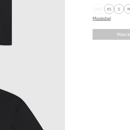
XXS
XS
S
Maattabel
Maat k