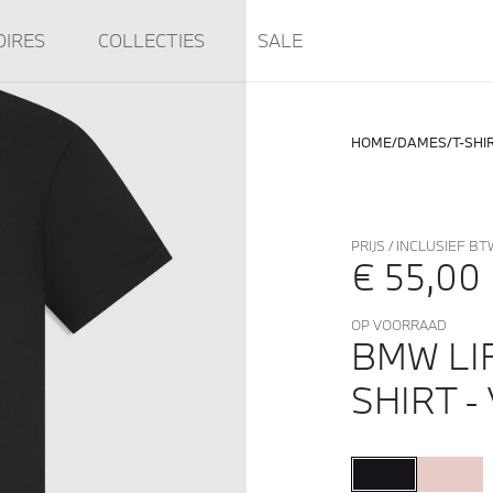
OIRES
COLLECTIES
SALE
HOME
DAMES
T-SHI
PRIJS / INCLUSIEF BT
€ 55,00
OP VOORRAAD
BMW LI
SHIRT 