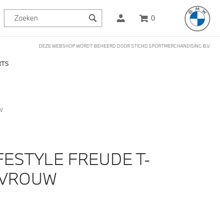
0
DEZE WEBSHOP WORDT BEHEERD DOOR STICHD SPORTMERCHANDISING B.V.
RTS
W
FESTYLE FREUDE T-
- VROUW