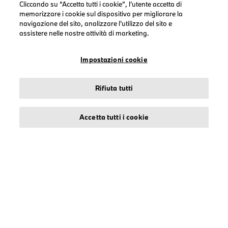
Cliccando su “Accetta tutti i cookie”, l'utente accetta di
Uomo
memorizzare i cookie sul dispositivo per migliorare la
Donna
navigazione del sito, analizzare l'utilizzo del sito e
assistere nelle nostre attività di marketing.
Accessori
BMW
Impostazioni cookie
BMW M
BMW M Motorsport
Rifiuta tutti
Accetta tutti i cookie
TERMINI DI UTILIZZO
Informazioni su stichd
Note Legali
Informativa Privacy
Cookies
Accessibility Act