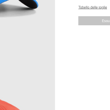
Tabella delle taglie
Esaur