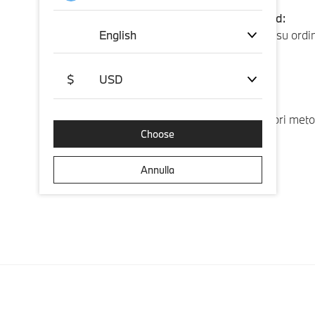
Spedizione standard:
English
Spedizione gratuita su ordini
di €5.95
Ulteriori dettagli
$
USD
Pagamento:
Accettiamo i maggiori metod
Choose
PayPal.
Ulteriori dettagli
Annulla