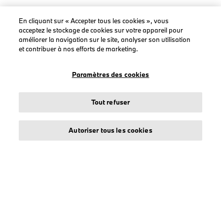
En cliquant sur « Accepter tous les cookies », vous
acceptez le stockage de cookies sur votre appareil pour
LEGAL
améliorer la navigation sur le site, analyser son utilisation
et contribuer à nos efforts de marketing.
À propos de stichd
Crédits et mentions légales
Paramètres des cookies
Protection des données
Politique cookies
Tout refuser
Accessibility Act
Autoriser tous les cookies
© stichd sportmerchandising B.V. Reg. No. 63490757
Mentions légales
Protection des données
Cookies