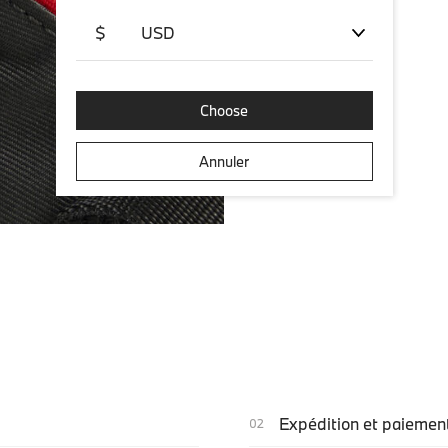
$
USD
Choose
Annuler
Expédition et paiemen