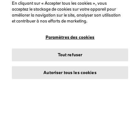
En cliquant sur « Accepter tous les cookies », vous
Homme
acceptez le stockage de cookies sur votre appareil pour
Femme
améliorer la navigation sur le site, analyser son utilisation
et contribuer à nos efforts de marketing.
Casquettes
BMW
Paramètres des cookies
BMW M
BMW Motorsport
Tout refuser
Autoriser tous les cookies
LEGAL
À propos de stichd
Crédits et mentions légales
Protection des données
Politique cookies
Accessibility Act