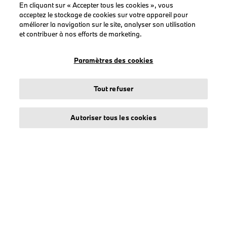
En cliquant sur « Accepter tous les cookies », vous
acceptez le stockage de cookies sur votre appareil pour
améliorer la navigation sur le site, analyser son utilisation
LEGAL
et contribuer à nos efforts de marketing.
À propos de stichd
Crédits et mentions légales
Paramètres des cookies
Protection des données
Politique cookies
Tout refuser
Accessibility Act
Autoriser tous les cookies
© stichd sportmerchandising B.V. Reg. No. 63490757
Mentions légales
Protection des données
Cookies