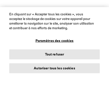
En cliquant sur « Accepter tous les cookies », vous
LEGAL
acceptez le stockage de cookies sur votre appareil pour
améliorer la navigation sur le site, analyser son utilisation
À propos de stichd
et contribuer à nos efforts de marketing.
Crédits et mentions légales
Protection des données
Paramètres des cookies
Politique cookies
Accessibility Act
Tout refuser
Autoriser tous les cookies
© stichd sportmerchandising B.V. Reg. No. 63490757
Mentions légales
Protection des données
Cookies