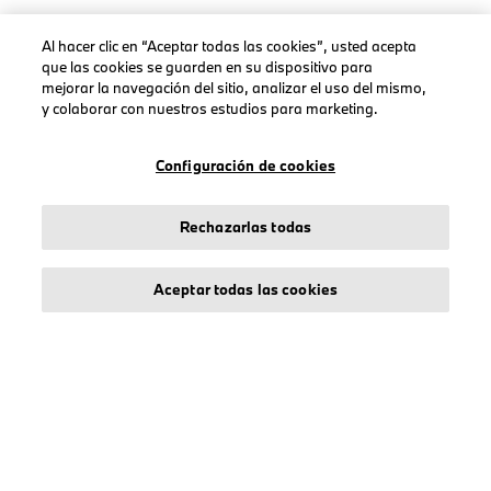
Al hacer clic en “Aceptar todas las cookies”, usted acepta
que las cookies se guarden en su dispositivo para
AVISO LEGAL
mejorar la navegación del sitio, analizar el uso del mismo,
y colaborar con nuestros estudios para marketing.
Sobre stichd
Condiciones Generales
Configuración de cookies
Política de Privacidad
Política de Cookies
Rechazarlas todas
Accessibility Act
Aceptar todas las cookies
© stichd sportmerchandising B.V. Reg. No. 63490757
Aviso Legal
Política de Privacidad
Cookies