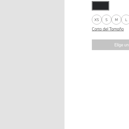
XS
S
M
L
Carta del Tamaño
Elige un