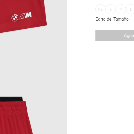
XS
S
M
L
Carta del Tamaño
Agot