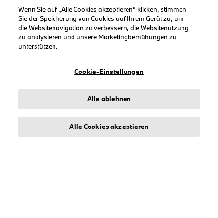
Wenn Sie auf „Alle Cookies akzeptieren“ klicken, stimmen
Sie der Speicherung von Cookies auf Ihrem Gerät zu, um
die Websitenavigation zu verbessern, die Websitenutzung
zu analysieren und unsere Marketingbemühungen zu
INFORMATIONEN
unterstützen.
Impressum
Cookie-Einstellungen
Geschäftsbedingungen
Datenschutz
Alle ablehnen
Cookies
Erklärung zur Barrierefreiheit
Alle Cookies akzeptieren
© stichd sportmerchandising B.V. Reg. No. 63490757
Impressum
Datenschutz
Cookies