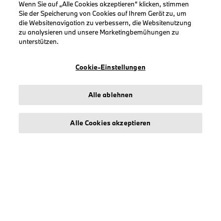
Wenn Sie auf „Alle Cookies akzeptieren“ klicken, stimmen
KOLLEKTIONEN
Sie der Speicherung von Cookies auf Ihrem Gerät zu, um
die Websitenavigation zu verbessern, die Websitenutzung
Herren
zu analysieren und unsere Marketingbemühungen zu
Damen
unterstützen.
Accessoires
BMW
Cookie-Einstellungen
BMW M
BMW Motorsport
Alle ablehnen
Alle Cookies akzeptieren
INFORMATIONEN
Impressum
Geschäftsbedingungen
Datenschutz
Cookies
Erklärung zur Barrierefreiheit