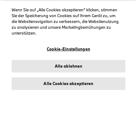
Wenn Sie auf „Alle Cookies akzeptieren“ klicken, stimmen
Sie der Speicherung von Cookies auf Ihrem Gerät zu, um
die Websitenavigation zu verbessern, die Websitenutzung
zu analysieren und unsere Marketingbemühungen zu
INFORMATIONEN
unterstützen.
Impressum
Geschäftsbedingungen
Cookie-Einstellungen
Datenschutz
Cookies
Alle ablehnen
Erklärung zur Barrierefreiheit
Alle Cookies akzeptieren
© stichd sportmerchandising B.V. Reg. No. 63490757
Impressum
Datenschutz
Cookies